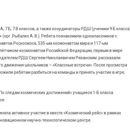
А, 7 Б, 7 В классов, а также координаторы РДШ (ученики 9 Б класса
орг. Рыбалко А. В.). Ребята познакомили одноклассников с
автов Роскосмоса, 535-ым космонавтом мира и 117-ым
 лётчиком-космонавтом Российской Федерации, первым в мире
седателем РДШ Сергеем Николаевичем Рязанским. рассказали
го движения школьников – «Классные встречи». После просмотра
ожили ребятам разбиться на команды и принять участие в игре,
По следам космических достижений» учащиеся 1-Б класса
се.
иняла активное участие в квесте «Космический рейс» в рамках
нновационном научно-технологическом центре.