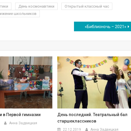
втики
День космонавтики
Открытый классный час
вижение школьников
«Библионочь – 2021»
и в Первой гимназии
День последний. Театральный бал
старшеклассников
Анна Задвицкая
22.12.2019
Анна Задвицкая