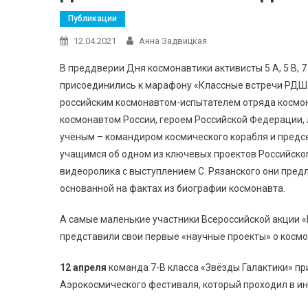
Публикации
12.04.2021
Анна Задвицкая
В преддверии Дня космонавтики активисты 5 А, 5 В, 7 
присоединились к марафону «Классные встречи РДШ» (
российским космонавтом-испытателем отряда космон
космонавтом России, героем Российской Федерации,
учёным – командиром космического корабля и пред
учащимся об одном из ключевых проектов Российско
видеоролика с выступлением С. Рязанского они предл
основанной на фактах из биографии космонавта.
А самые маленькие участники Всероссийской акции «
представили свои первые «научные проекты» о космо
12 апреля
команда 7-В класса «Звёзды Галактики» пр
Аэрокосмического фестиваля, который проходил в и