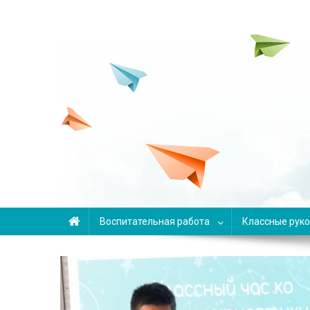
Переменка
Авторский проект Анны Задвицкой
Воспитательная работа
Классные рук