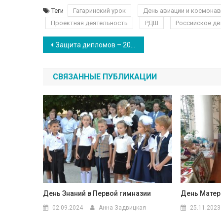
Теги
Гагаринский урок
День авиации и космона
Проектная деятельность
РДШ
Российское д
Навигация по записям
Защита дипломов – 2021
СВЯЗАННЫЕ ПУБЛИКАЦИИ
День Знаний в Первой гимназии
День Матер
02.09.2024
Анна Задвицкая
25.11.2023