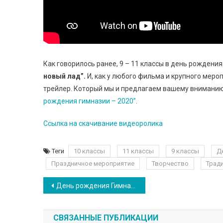
Как говорилось ранее, 9 – 11 классы в день рожден
новый лад”.
И, как у любого фильма и крупного мер
трейлер. Который мы и предлагаем вашему вниманию
рождения гимназии – 2020”
.
Ссылка на скачивание видеоролика
Теги
10 классы
11 классы
9 классы
Д
Праздничное мероприятие
Творчество
Трад
Навигация по записям
День рождения Гимназии – 2020
СВЯЗАННЫЕ ПУБЛИКАЦИИ