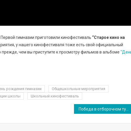
ия Первой гимназии приготовили кинофестиваль
“Старое кино на
оприятия, у нашего кинофестиваля тоже есть свой официальный
 прежде, чем вы приступите к просмотру фильмов в альбоме
“Ден
ень рождения гимназии
Общешкольные мероприятия
иции школы
Школьный кинофестиваль
Победа в отборочном туре командной игры “Смайлик”