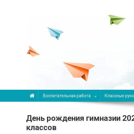
Переменка
Авторский проект Анны Задвицкой
Воспитательная работа
Классные рук
День рождения гимназии 20
классов