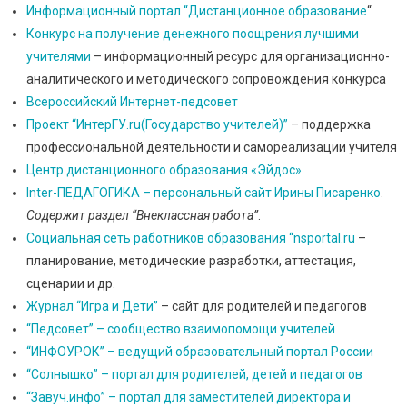
Информационный портал “Дистанционное образование
“
Конкурс на получение денежного поощрения лучшими
учителями
– информационный ресурс для организационно-
аналитического и методического сопровождения конкурса
Всероссийский Интернет-педсовет
Проект “ИнтерГУ.ru(Государство учителей)”
– поддержка
профессиональной деятельности и самореализации учителя
Центр дистанционного образования «Эйдос»
Inter-ПЕДАГОГИКА – персональный сайт Ирины Писаренко
.
Содержит раздел “Внеклассная работа”
.
Социальная сеть работников образования “nsportal.ru
–
планирование, методические разработки, аттестация,
сценарии и др.
Журнал “Игра и Дети”
– сайт для родителей и педагогов
“Педсовет” – сообщество взаимопомощи учителей
“ИНФОУРОК” – ведущий образовательный портал России
“Солнышко” – портал для родителей, детей и педагогов
“Завуч.инфо” – портал для заместителей директора и