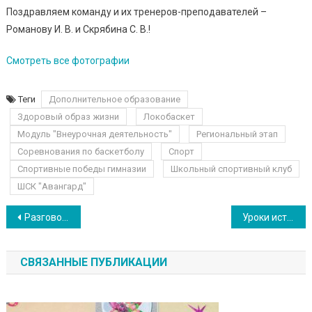
Поздравляем команду и их тренеров-преподавателей –
Романову И. В. и Скрябина С. В.!
Смотреть все фотографии
Теги
Дополнительное образование
Здоровый образ жизни
Локобаскет
Модуль "Внеурочная деятельность"
Региональный этап
Соревнования по баскетболу
Спорт
Спортивные победы гимназии
Школьный спортивный клуб
ШСК "Авангард"
Навигация по записям
Разговоры о важном: “Традиционные семейные ценности”
Уроки истории, посвящённые Чернобыльской АЭС
СВЯЗАННЫЕ ПУБЛИКАЦИИ