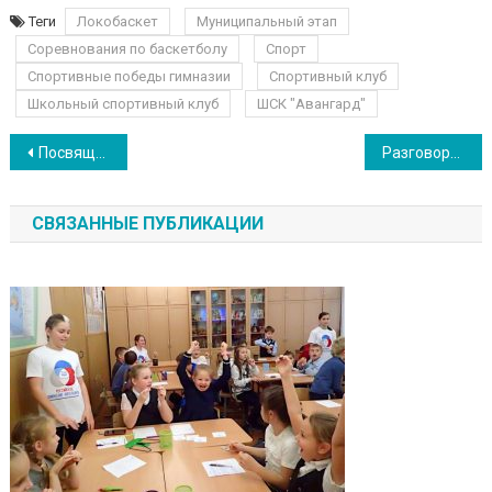
Теги
Локобаскет
Муниципальный этап
Соревнования по баскетболу
Спорт
Спортивные победы гимназии
Спортивный клуб
Школьный спортивный клуб
ШСК "Авангард"
Навигация по записям
Посвящение в “Орлята России”
Разговоры о важном: “Движение первых”
СВЯЗАННЫЕ ПУБЛИКАЦИИ