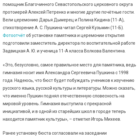
помощник Благочинного Севастопольского церковного округа
протоиерей Алексей Петренко и многие другие почётные гости.
Вели церемонию Дарья Дымерец и Полина Кидина (11-А),
стихотворение А. С. Пушкина читал Сергей Кузьмин (11-Б).
Фотоотчёт
об установке памятника и церемонии открытия
подготовили заместитель директора по воспитательной работе
Задвицкая А. Ю. и ученица 11-А класса Волкова Валентина.
«Это, безусловно, самое правильное место для памятника, ведь
гимназия носит имя Александра Сергеевича Пушкина с 1998
года. Надеюсь, что бюст будет побуждать учеников к изучению
русского языка, русской культуры и литературы. Можно сказать,
что именно Пушкин поднял отечественную словесность на
мировой уровень. Гимназия выступила с прекрасной
инициативой, и в одной из старейших школ в городе теперь
находится памятник культуры», – отметил Игорь Михеев.
Ранее установку бюста согласовали на заседании