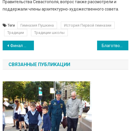
Правительства Севастополя, вопрос также рассмотрели и
поддержали члены архитектурно-художественного совета.
Теги
Гимназия Пушкина
История Первой гимназии
Традиции
Традиции школы
Навигация по записям
Финал фестиваля талантов – 10-11 классы
Благотворительная акция “Новогодний подарок другу” в школе-интернате № 6
СВЯЗАННЫЕ ПУБЛИКАЦИИ