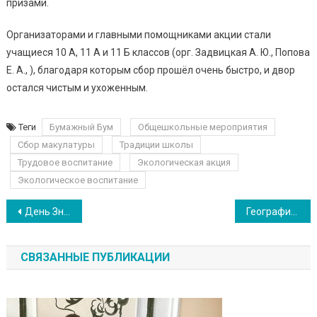
призами.
Организаторами и главными помощниками акции стали
учащиеся 10 А, 11 А и 11 Б классов (орг. Задвицкая А. Ю., Попова
Е. А., ), благодаря которым сбор прошёл очень быстро, и двор
остался чистым и ухоженным.
Теги
Бумажный Бум
Общешкольные мероприятия
Сбор макулатуры
Традиции школы
Трудовое воспитание
Экологическая акция
Экологическое воспитание
Навигация по записям
День Знаний в Первой гимназии
География: 7 класс
СВЯЗАННЫЕ ПУБЛИКАЦИИ