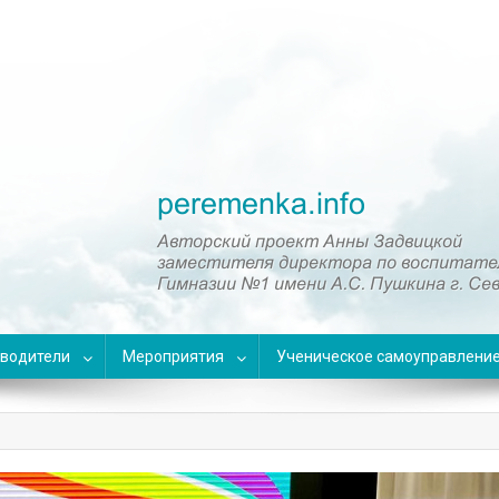
оводители
Мероприятия
Ученическое самоуправлени