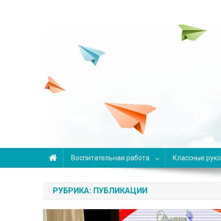
Переменка
Авторский проект Анны Задвицкой
Воспитательная работа
Классные рук
РУБРИКА: ПУБЛИКАЦИИ