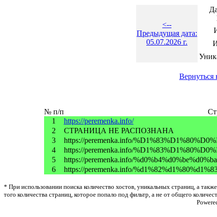
Да
<--
Предыдущая дата:
05.07.2026 г.
И
Уник
Вернуться 
№ п/п
Ст
1
https://peremenka.info/
2
СТРАНИЦА НЕ РАСПОЗНАНА
3
https://peremenka.info/%D1%83%D1%8
4
https://peremenka.info/%D1%83%D1%80
5
https://peremenka.info/%d0%b4%d0%be%d
6
https://peremenka.info/%d1%82%d1%80%d
* При использовании поиска количество хостов, уникальных страниц, а также
того количества страниц, которое попало под фильтр, а не от общего количес
Powere