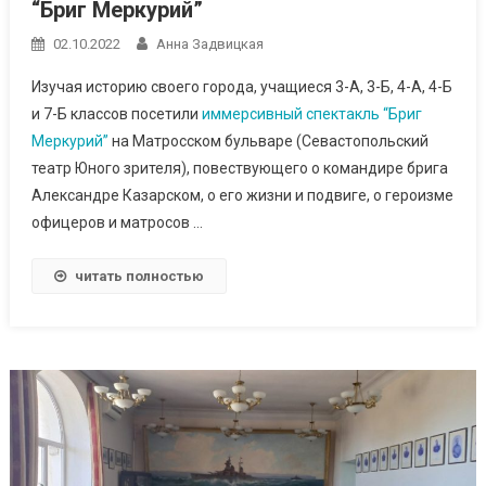
“Бриг Меркурий”
02.10.2022
Анна Задвицкая
Изучая историю своего города, учащиеся 3-А, 3-Б, 4-А, 4-Б
и 7-Б классов посетили
иммерсивный спектакль “Бриг
Меркурий”
на Матросском бульваре (Севастопольский
театр Юного зрителя), повествующего о командире брига
Александре Казарском, о его жизни и подвиге, о героизме
офицеров и матросов …
читать полностью