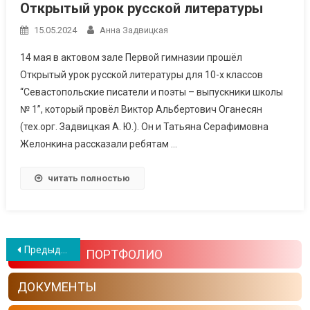
Открытый урок русской литературы
15.05.2024
Анна Задвицкая
14 мая в актовом зале Первой гимназии прошёл
Открытый урок русской литературы для 10-х классов
“Севастопольские писатели и поэты – выпускники школы
№ 1”, который провёл Виктор Альбертович Оганесян
(тех.орг. Задвицкая А. Ю.). Он и Татьяна Серафимовна
Желонкина рассказали ребятам …
читать полностью
Навигация по записям
Предыдущие записи
ПОРТФОЛИО
ДОКУМЕНТЫ