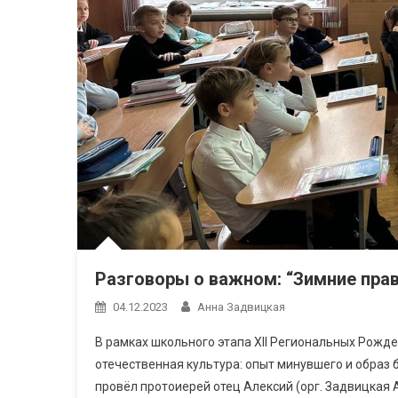
Разговоры о важном: “Зимние пра
04.12.2023
Анна Задвицкая
В рамках школьного этапа XII Региональных Рожд
отечественная культура: опыт минувшего и образ 
провёл протоиерей отец Алексий (орг. Задвицкая А