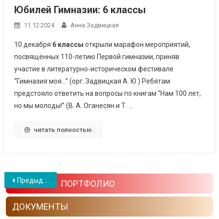
Юбилей Гимназии: 6 классы
11.12.2024
Анна Задвицкая
10 декабря
6 классы
открыли марафон мероприятий,
посвящённых 110-летию Первой гимназии, приняв
участие в литературно-историческом фестивале
“Гимназия моя…” (орг. Задвицкая А. Ю.) Ребятам
предстояло ответить на вопросы по книгам “Нам 100 лет,
но мы молоды!” (В. А. Оганесян и Т. …
читать полностью
Навигация по записям
Предыдущие записи
ПОРТФОЛИО
ДОКУМЕНТЫ