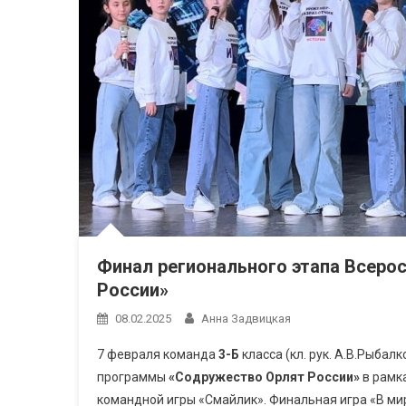
Финал регионального этапа Всеро
России»
08.02.2025
Анна Задвицкая
7 февраля команда
3-Б
класса (кл. рук. А.В.Рыбал
программы
«Содружество Орлят России»
в рамка
командной игры «Смайлик». Финальная игра «В ми