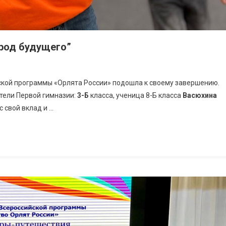
род будущего”
ской программы «Орлята России» подошла к своему завершению.
ители Первой гимназии:
3-Б
класса, ученица 8-Б класса
Васюхина
ёс свой вклад и …