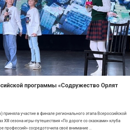
ссийской программы «Содружество Орлят
ко) приняла участие в финале регионального этапа Всероссийской
х XIII сезона игры-путешествия «По дороге со сказками» клуба
ре профессий» сосредоточила своё внимание …