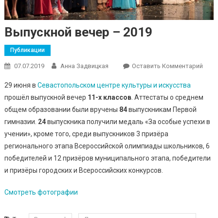
Выпускной вечер – 2019
Публикации
07.07.2019
Анна Задвицкая
Оставить Комментарий
On
Выпу
29 июня в
Севастопольском центре культуры и искусства
Вече
прошёл выпускной вечер
11-х классов
. Аттестаты о среднем
2019
общем образовании были вручены
84
выпускникам Первой
гимназии.
24
выпускника получили медаль «За особые успехи в
учении», кроме того, среди выпускников 3 призёра
регионального этапа Всероссийской олимпиады школьников, 6
победителей и 12 призёров муниципального этапа, победители
и призёры городских и Всероссийских конкурсов.
Смотреть фотографии