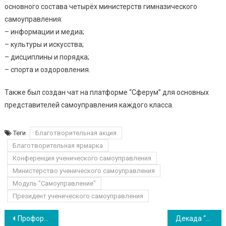
основного состава четырёх министерств гимназического
самоуправления:
– информации и медиа;
– культуры и искусства;
– дисциплины и порядка;
– спорта и оздоровления.
Также был создан чат на платформе “Сферум” для основных
представителей самоуправления каждого класса.
Теги
Благотворительная акция
Благотворительная ярмарка
Конференция ученического самоуправления
Министерство ученического самоуправления
Модуль "Самоуправление"
Президент ученического самоуправления
Навигация по записям
Профориентационная встреча в День отца
Декада “Лицейские дни в гимназии”