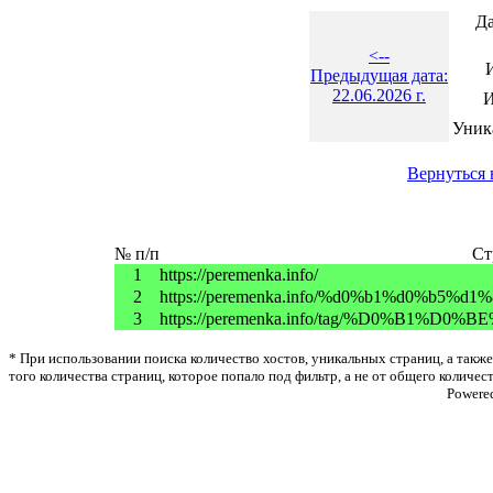
Да
<--
Предыдущая дата:
22.06.2026 г.
И
Уник
Вернуться 
№ п/п
Ст
1
https://peremenka.info/
2
https://peremenka.info/%d0%b1%d0%b5%
3
https://peremenka.info/tag/%D0%B1%
* При использовании поиска количество хостов, уникальных страниц, а также
того количества страниц, которое попало под фильтр, а не от общего количес
Powere