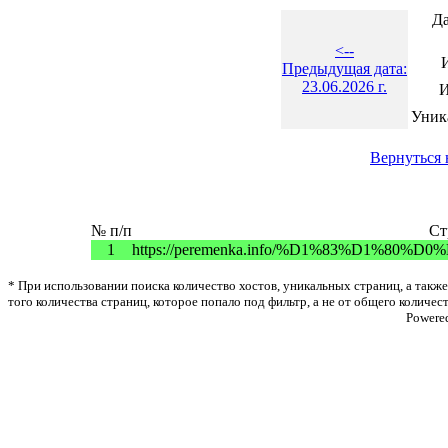
Да
<--
Предыдущая дата:
23.06.2026 г.
И
Уник
Вернуться 
№ п/п
Ст
1
https://peremenka.info/%D1%83%D1%8
* При использовании поиска количество хостов, уникальных страниц, а также
того количества страниц, которое попало под фильтр, а не от общего количес
Powere