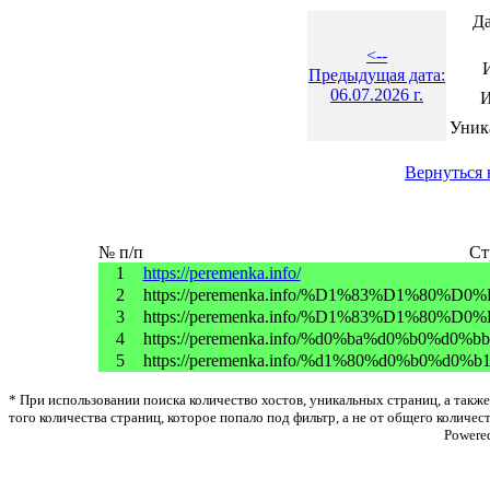
Да
<--
Предыдущая дата:
06.07.2026 г.
И
Уник
Вернуться 
№ п/п
Ст
1
https://peremenka.info/
2
https://peremenka.info/%D1%83%D1%8
3
https://peremenka.info/%D1%83%D1%80
4
https://peremenka.info/%d0%ba%d0%b0%d
5
https://peremenka.info/%d1%80%d0%b0%d0
* При использовании поиска количество хостов, уникальных страниц, а также
того количества страниц, которое попало под фильтр, а не от общего количес
Powere