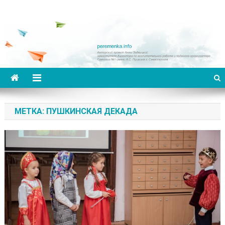
Переменка
Авторский проект Анны Задвицкой
МЕТКА: ПУШКИНСКАЯ ДЕКАДА