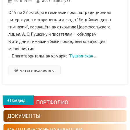
29.10.2022
Анна Задвицкая
С 19 по 27 октября в гимназии прошла традиционная
литературно-историческая декада “Лицейские дни в
гимназии”, посвящённая открытию Царскосельского
лицея, А. С. Пушкину и писателям – юбилярам.
В эти дни в гимназии были проведены следующие
мероприятия:
– Благотворительная ярмарка “
Пушкинская
…
читать полностью
Навигация по записям
Предыдущие записи
ПОРТФОЛИО
ДОКУМЕНТЫ
МЕТОДИЧЕСКИЕ РАЗРАБОТКИ