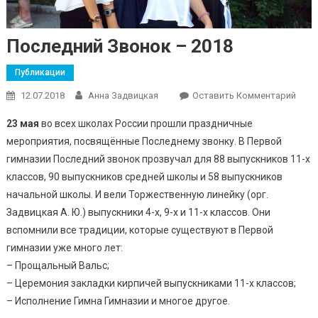
Последний Звонок – 2018
Публикации
12.07.2018
Анна Задвицкая
Оставить Комментарий
On
Посл
23 мая
во всех школах России прошли праздничные
Звон
мероприятия, посвящённые Последнему звонку. В Первой
2018
гимназии Последний звонок прозвучал для 88 выпускников 11-х
классов, 90 выпускников средней школы и 58 выпускников
начальной школы. И вели Торжественную линейку (орг.
Задвицкая А. Ю.) выпускники 4-х, 9-х и 11-х классов. Они
вспомнили все традиции, которые существуют в Первой
гимназии уже много лет:
– Прощальный Вальс;
– Церемония закладки кирпичей выпускниками 11-х классов;
– Исполнение Гимна Гимназии и многое другое.